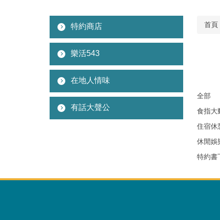
首頁
特約商店
樂活543
在地人情味
全部
有話大聲公
食指大
住宿休
休閒娛
特約書