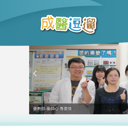
跳
到
主
要
內
容
區
藥劑部-藥師心 專業情