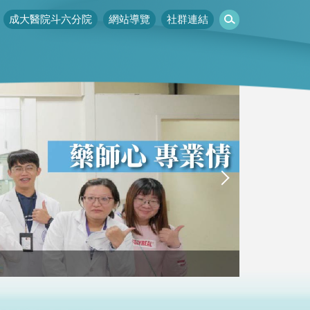
成大醫院斗六分院
網站導覽
社群連結
不一樣的202