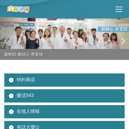
跳
到
主
要
內
容
區
藥劑部-藥師心 專業情
特約商店
樂活543
在地人情味
有話大聲公